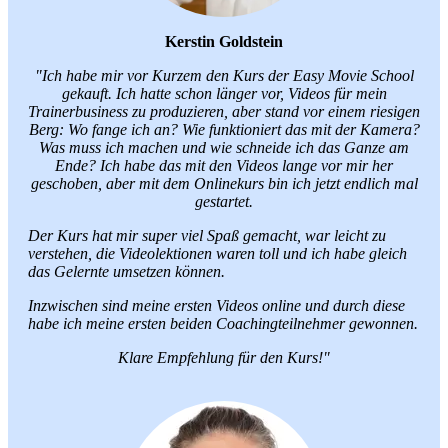
Kerstin Goldstein
"Ich habe mir vor Kurzem den Kurs der Easy Movie School
gekauft. Ich hatte schon länger vor, Videos für mein
Trainerbusiness zu produzieren, aber stand vor einem riesigen
Berg: Wo fange ich an? Wie funktioniert das mit der Kamera?
Was muss ich machen und wie schneide ich das Ganze am
Ende? Ich habe das mit den Videos lange vor mir her
geschoben, aber mit dem Onlinekurs bin ich jetzt endlich mal
gestartet.
Der Kurs hat mir super viel Spaß gemacht, war leicht zu
verstehen, die Videolektionen waren toll und ich habe gleich
das Gelernte umsetzen können.
Inzwischen sind meine ersten Videos online und durch diese
habe ich meine ersten beiden Coachingteilnehmer gewonnen.
Klare Empfehlung für den Kurs!"